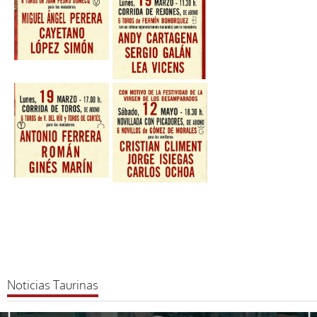
sobre
Leer más
Valencià
Programación
Feria de Fallas
2018
Noticias Taurinas