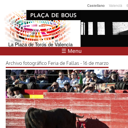
Pasar al
Valencià
Castellano
Idiomas
contenido
principal
La Plaza de Toros de Valencia
☰ Menu
Archivo fotográfico Feria de Fallas - 16 de marzo