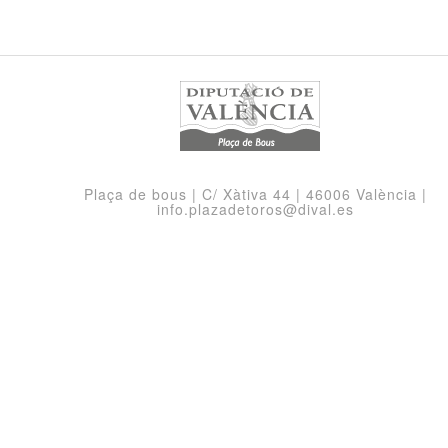
Plaça de bous | C/ Xàtiva 44 | 46006 València |
info.plazadetoros@dival.es