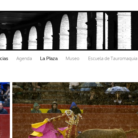
Pasar al
contenido
principal
Agenda
Museo
Escuela de Tauromaquia
icias
La Plaza