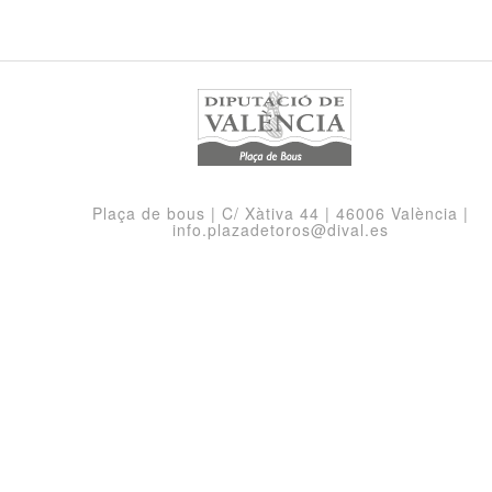
Plaça de bous | C/ Xàtiva 44 | 46006 València |
info.plazadetoros@dival.es