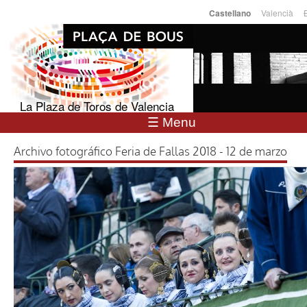
Pasar al
Valencià
Castellano
Idiomas
contenido
principal
La Plaza de Toros de Valencia
☰ Menu
Archivo fotográfico Feria de Fallas 2018 - 12 de marzo