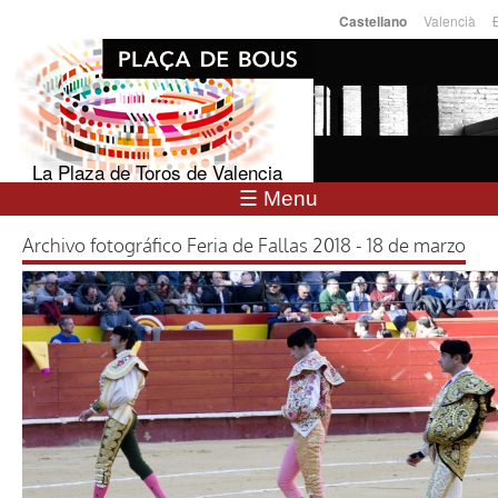
Pasar al
Valencià
Castellano
Idiomas
contenido
principal
La Plaza de Toros de Valencia
☰ Menu
Archivo fotográfico Feria de Fallas 2018 - 18 de marzo