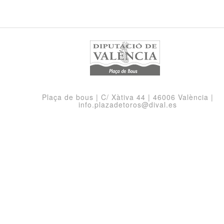
Plaça de bous | C/ Xàtiva 44 | 46006 València |
info.plazadetoros@dival.es