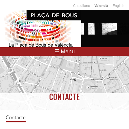
Vés al
Castellano
English
Valencià
Llengües
contingut
La Plaça de Bous de València
☰ Menu
CONTACTE
Contacte