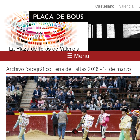
Pasar al
Valencià
Castellano
Idiomas
contenido
principal
La Plaza de Toros de Valencia
☰ Menu
Archivo fotográfico Feria de Fallas 2018 - 14 de marzo