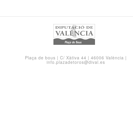
Plaça de bous | C/ Xàtiva 44 | 46006 València |
info.plazadetoros@dival.es