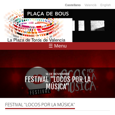
Pasar al
Valencià
English
Castellano
Idiomas
contenido
principal
La Plaza de Toros de Valencia
☰ Menu
16 DE NOVIEMBRE
FESTIVAL "LOCOS POR LA
MÚSICA"
FESTIVAL "LOCOS POR LA MÚSICA"