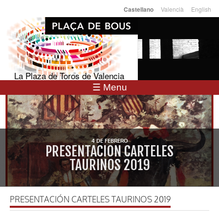
Pasar al
Valencià
English
Castellano
Idiomas
contenido
principal
La Plaza de Toros de Valencia
☰ Menu
4 DE FEBRERO
PRESENTACIÓN CARTELES
TAURINOS 2019
PRESENTACIÓN CARTELES TAURINOS 2019