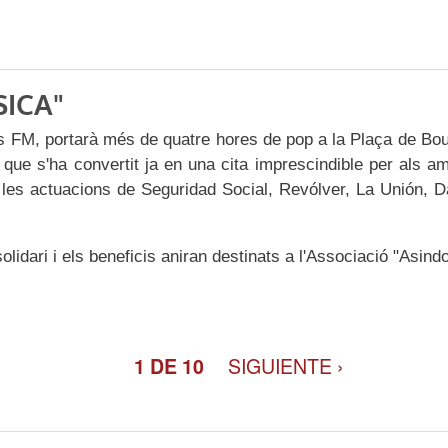
SICA"
iss FM, portarà més de quatre hores de pop a la Plaça de Bo
ue s'ha convertit ja en una cita imprescindible per als a
les actuacions de Seguridad Social, Revólver, La Unión, 
lidari i els beneficis aniran destinats a l'Associació "Asind
SIGUIENTE ›
1 DE 10