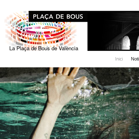
La Plaça de Bous de València
Inici
Not