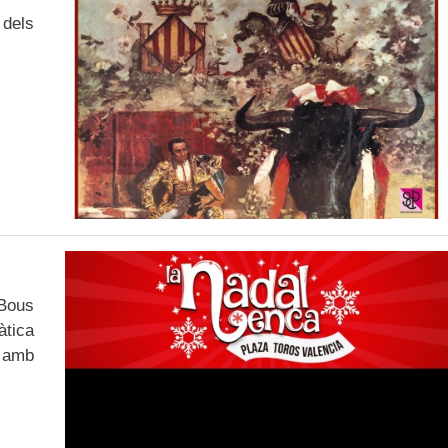
 dels
 Bous
àtica
ó amb