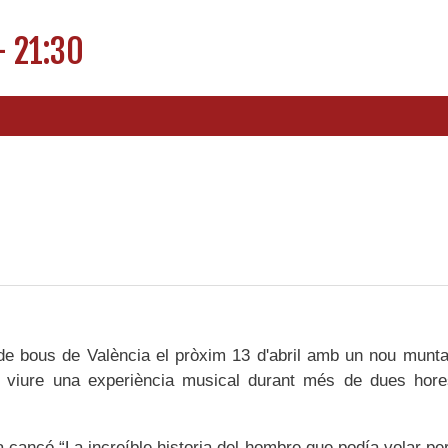
- 21:30
a de bous de València el pròxim 13 d'abril amb un nou munta
 a viure una experiència musical durant més de dues hor
la cançó “La increíble historia del hombre que podía volar pe