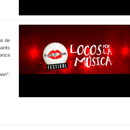
us de
mants
Danza
own".