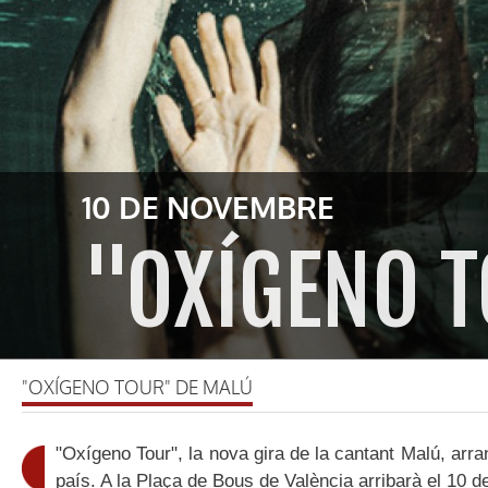
10 DE NOVEMBRE
"OXÍGENO 
"OXÍGENO TOUR" DE MALÚ
"Oxígeno Tour", la nova gira de la cantant Malú, arran
país. A la Plaça de Bous de València arribarà el 10 