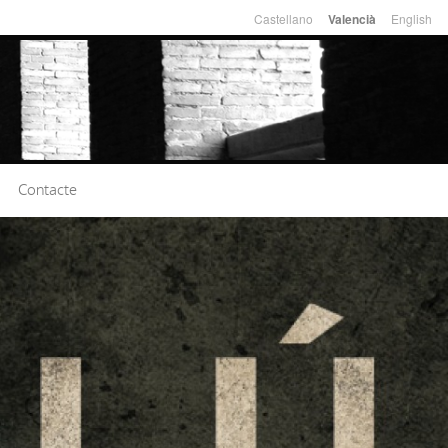
Castellano
English
Valencià
Llengües
Contacte