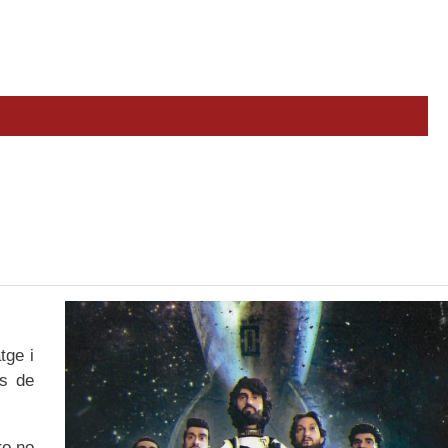
tge i
es de
ro no