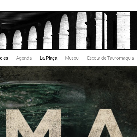
Vés al
contingut
Agenda
Museu
Escola de Tauromaquia
icies
La Plaça