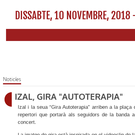
DISSABTE, 10 NOVEMBRE, 2018 
Noticíes
IZAL, GIRA "AUTOTERAPIA"
Izal i la seua “Gira Autoterapia” arriben a la plaç
repertori que portarà als seguidors de la banda
concert.
La imatge de gira està inspirada en el videoclip de 