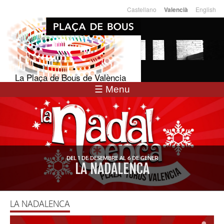
Vés al
Castellano
English
Valencià
Llengües
contingut
La Plaça de Bous de València
☰ Menu
DEL 1 DE DESEMBRE AL 6 DE GENER
LA NADALENCA
LA NADALENCA